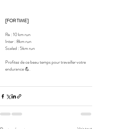
[FOR TIME] 
Rx : 10 km run
Inter : 8km run 
Scaled : 5km run
Profitez de ce beau temps pour travailler votre 
endurance 💪.
Voir tout