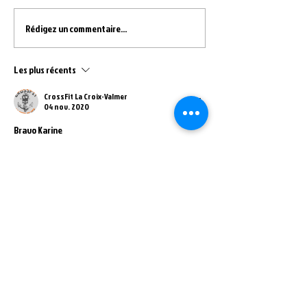
Rédigez un commentaire...
Les plus récents
CrossFit La Croix-Valmer
04 nov. 2020
Bravo Karine 
J'aime
krousselle
04 nov. 2020
Presque 5 km 😅
J'aime
CONTACT