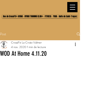
Box de CrossFit® Affilié - HYROX TRAINING CLUB® - FITNESS - YOGA - Golfe de Saint-Tropez
Post
CrossFit La Croix-Valmer
4 nov. 2020
1 min de lecture
WOD At Home 4.11.20