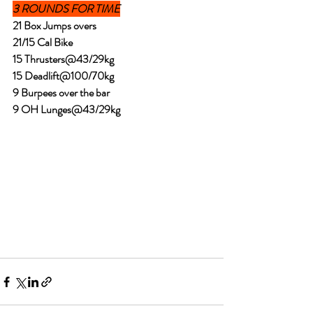
3 ROUNDS FOR TIME
21 Box Jumps overs
21/15 Cal Bike 
15 Thrusters@43/29kg
15 Deadlift@100/70kg
9 Burpees over the bar
9 OH Lunges@43/29kg