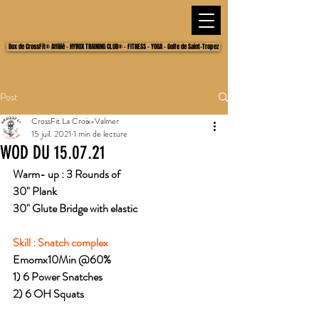
Box de CrossFit® Affilié - HYROX TRAINING CLUB® - FITNESS - YOGA - Golfe de Saint-Tropez
Post
CrossFit La Croix-Valmer
15 juil. 2021
1 min de lecture
WOD DU 15.07.21
Warm- up : 3 Rounds of
30" Plank
30" Glute Bridge with elastic
Skill : Snatch complex
Emomx10Min @60%
1) 6 Power Snatches
2) 6 OH Squats