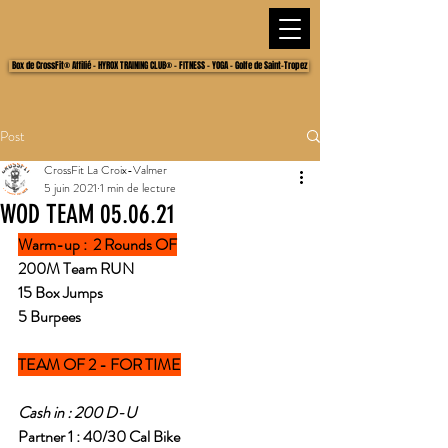
Box de CrossFit® Affilié - HYROX TRAINING CLUB® - FITNESS - YOGA - Golfe de Saint-Tropez
Post
CrossFit La Croix-Valmer
5 juin 2021
1 min de lecture
WOD TEAM 05.06.21
Warm-up :  2 Rounds OF
200M Team RUN
15 Box Jumps
5 Burpees
TEAM OF 2 - FOR TIME
Cash in : 200 D-U
Partner 1 : 40/30 Cal Bike