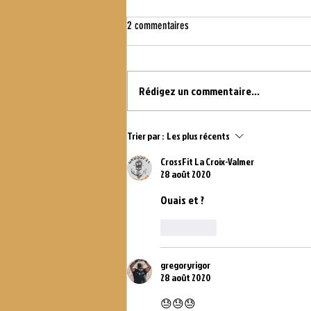
2 commentaires
WOD DU 16.07.21
Rédigez un commentaire...
Trier par :
Les plus récents
CrossFit La Croix-Valmer
28 août 2020
Ouais et ?
J'aime
gregoryrigor
28 août 2020
😓😓😓