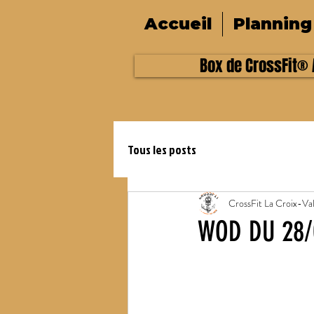
Accueil
Planning
Box de CrossFit® A
Tous les posts
CrossFit La Croix-Va
WOD DU 28/