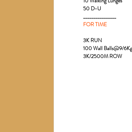
10 Walking Lunges
50 D-U 
________________
FOR TIME
3K RUN
100 Wall Balls@9/6K
3K/2500M ROW