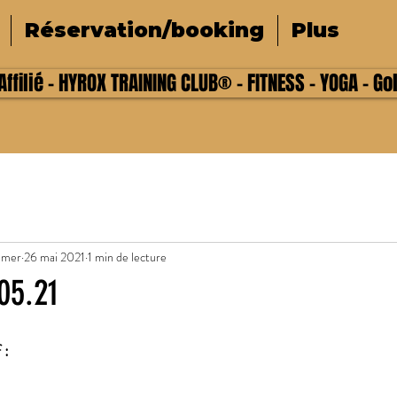
Réservation/booking
Plus
ffilié - HYROX TRAINING CLUB® - FITNESS - YOGA - Go
lmer
26 mai 2021
1 min de lecture
05.21
 :