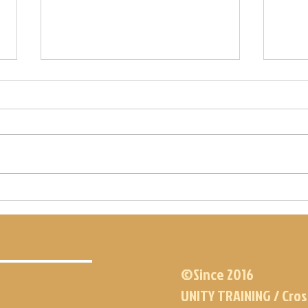
WOD DU 15.07.21
WOD DU
©Since 2016
UNITY TRAINING / Cros