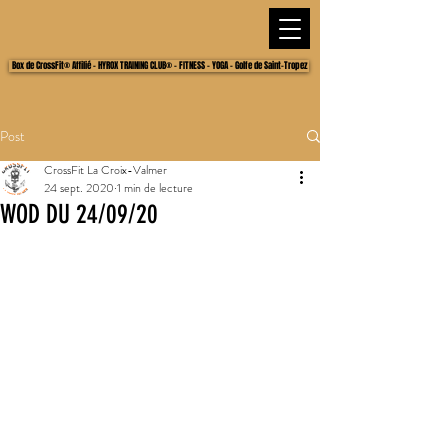
Box de CrossFit® Affilié - HYROX TRAINING CLUB® - FITNESS - YOGA - Golfe de Saint-Tropez
Post
CrossFit La Croix-Valmer
24 sept. 2020
1 min de lecture
WOD DU 24/09/20