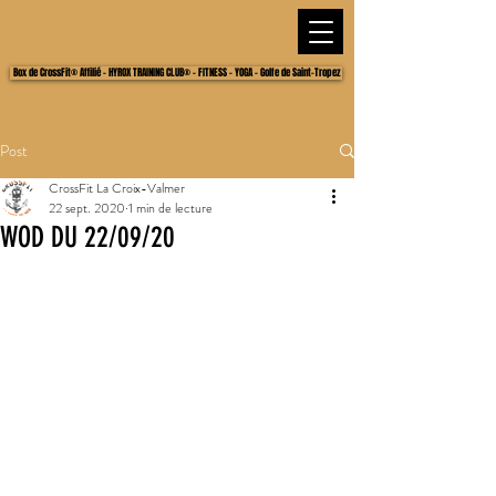
Box de CrossFit® Affilié - HYROX TRAINING CLUB® - FITNESS - YOGA - Golfe de Saint-Tropez
Post
CrossFit La Croix-Valmer
22 sept. 2020
1 min de lecture
WOD DU 22/09/20