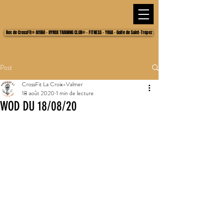
Box de CrossFit® Affilié - HYROX TRAINING CLUB® - FITNESS - YOGA - Golfe de Saint-Tropez
Post
CrossFit La Croix-Valmer
18 août 2020
1 min de lecture
WOD DU 18/08/20