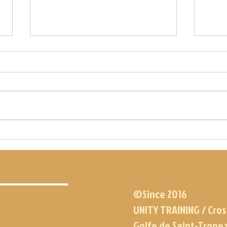
WOD DU 15.07.21
WOD DU
©Since 2016
UNITY TRAINING / Cros
Golfe de Saint-Trope