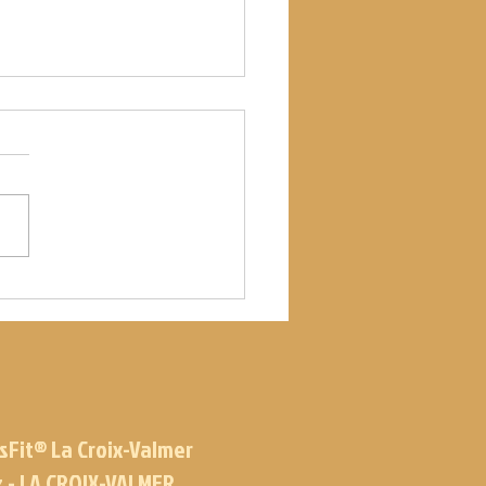
 09.07.21
sFit® La Croix-Valmer
z - LA CROIX-VALMER