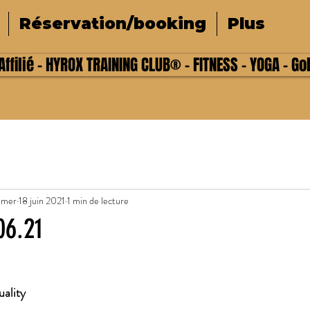
Réservation/booking
Plus
ffilié - HYROX TRAINING CLUB® - FITNESS - YOGA - Go
lmer
18 juin 2021
1 min de lecture
06.21
uality