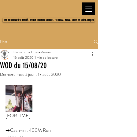
Box de CrossFit® Affilié - HYROX TRAINING CLUB® - FITNESS - YOGA - Golfe de Saint-Tropez
Post
CrossFit La Croix-Valmer
15 août 2020
1 min de lecture
WOD du 15/08/20
Dernière mise à jour :
17 août 2020
[FOR TIME]
➡️Cash-in : 400M Run 