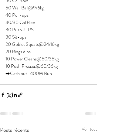
50 Cal Row 
50 Wall Ball@9/6kg 
40 Pull-ups 
40/30 Cal Bike 
30 Push-UPS 
30 Sit-ups 
20 Goblet Squats@24/16kg 
20 Rings dips
10 Power Cleans@60/36kg
10 Push Presses@60/36kg
➡️Cash out : 400M Run 
Posts récents
Voir tout