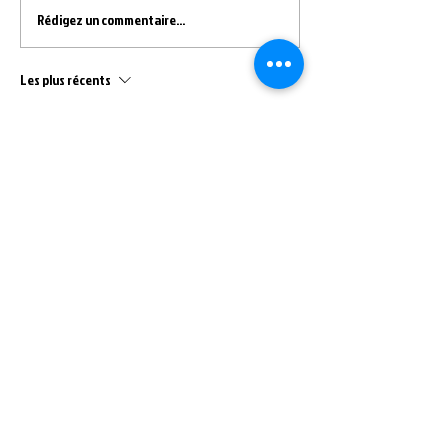
Rédigez un commentaire...
Les plus récents
Eve Decrouy
15 août 2020
Bon wood 26:15 💪  
La croix valmer premier peloton 💥🎉⏳
J'aime
CONTACT
9 lots des artisans
du gourbenet,
83420 La Croix-Valmer
Tél :
06 22 44 72 86
/
07 79 82 76 30
Mail :
Power-Training@hotmail.com
CrossFit - HYROX - Fitness - YOGA - Pilates - Personal
trainer