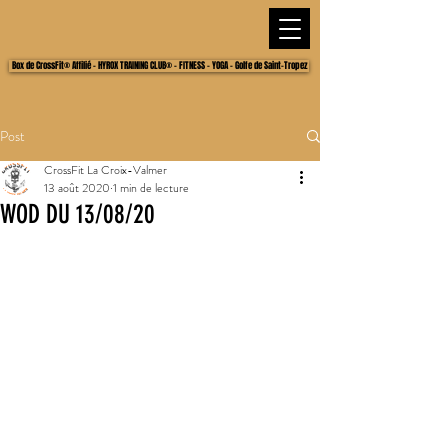
Box de CrossFit® Affilié - HYROX TRAINING CLUB® - FITNESS - YOGA - Golfe de Saint-Tropez
Post
CrossFit La Croix-Valmer
13 août 2020
1 min de lecture
WOD DU 13/08/20