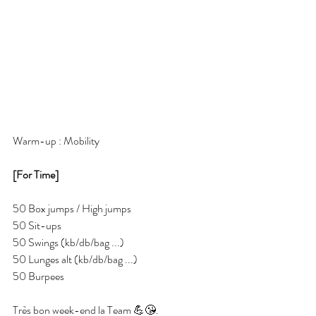
Warm-up : Mobility 
[For Time]
50 Box jumps / High jumps 
50 Sit-ups 
50 Swings (kb/db/bag ...) 
50 Lunges alt (kb/db/bag ...) 
50 Burpees
Très bon week-end la Team 💪😘.