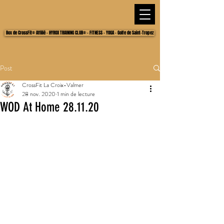
Box de CrossFit® Affilié - HYROX TRAINING CLUB® - FITNESS - YOGA - Golfe de Saint-Tropez
Post
CrossFit La Croix-Valmer
28 nov. 2020
1 min de lecture
WOD At Home 28.11.20