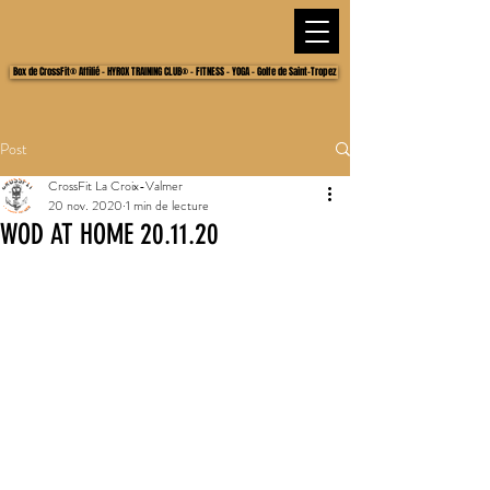
Box de CrossFit® Affilié - HYROX TRAINING CLUB® - FITNESS - YOGA - Golfe de Saint-Tropez
Post
CrossFit La Croix-Valmer
20 nov. 2020
1 min de lecture
WOD AT HOME 20.11.20