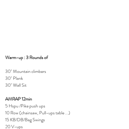
Warm-up : 3 Rounds of
30" Mountain climbers 
30" Plank
30" Wall Sit 
AMRAP 12min 
5 Hspu /Pike push ups 
10 Row (chainsaw, Pull-ups table ...) 
15 KB/DB/Bag Swings 
20 V-ups 