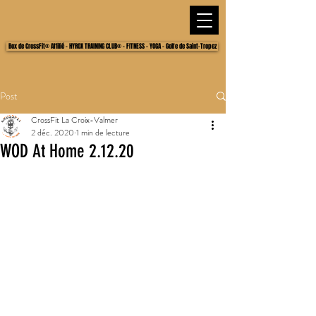
Box de CrossFit® Affilié - HYROX TRAINING CLUB® - FITNESS - YOGA - Golfe de Saint-Tropez
Post
CrossFit La Croix-Valmer
2 déc. 2020
1 min de lecture
WOD At Home 2.12.20