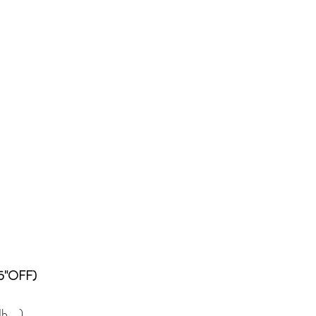
5"OFF)
....)