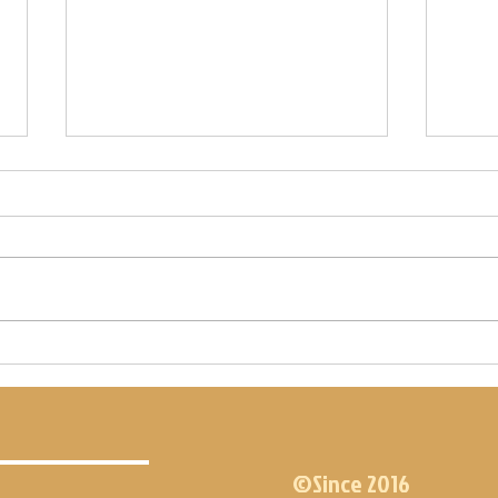
WOD DU 15.07.21
WOD DU
©Since 2016