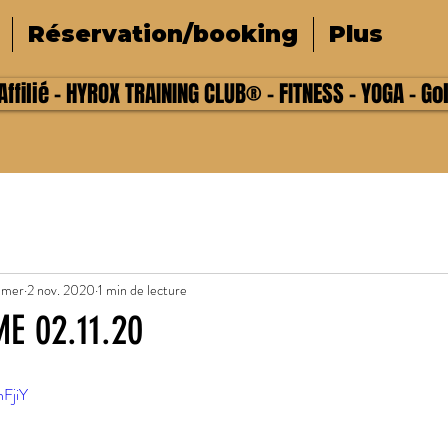
Réservation/booking
Plus
ffilié - HYROX TRAINING CLUB® - FITNESS - YOGA - Go
lmer
2 nov. 2020
1 min de lecture
E 02.11.20
hFjiY