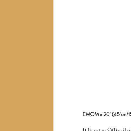
EMOM x 20' (45"on/1
1) Thrusters@(Bag,kb,db