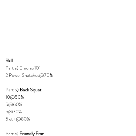
Skill
Part a) Emomx10' 
2 Power Snatches@70% 
Part b) 
Back Squat
10@50% 
5@60%
5@70%
5 et +@80% 
Part c) 
Friendly Fran