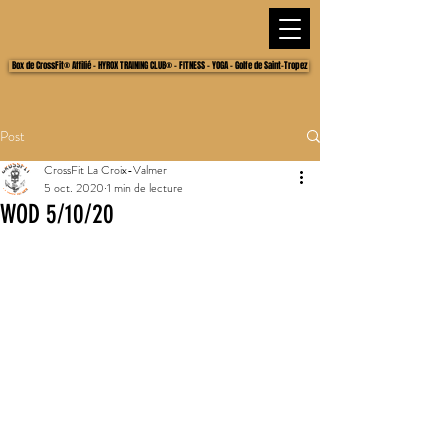
Box de CrossFit® Affilié - HYROX TRAINING CLUB® - FITNESS - YOGA - Golfe de Saint-Tropez
Post
CrossFit La Croix-Valmer
5 oct. 2020
1 min de lecture
WOD 5/10/20