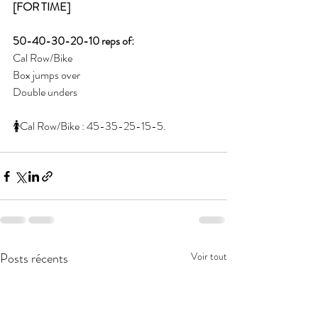
[FOR TIME] 
50-40-30-20-10 reps of: 
Cal Row/Bike
Box jumps over
Double unders 
🚺Cal Row/Bike : 45-35-25-15-5.
Posts récents
Voir tout