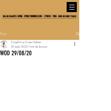
Box de CrossFit® Affilié - HYROX TRAINING CLUB® - FITNESS - YOGA - Golfe de Saint-Tropez
Post
CrossFit La Croix-Valmer
29 août 2020
1 min de lecture
WOD 29/08/20