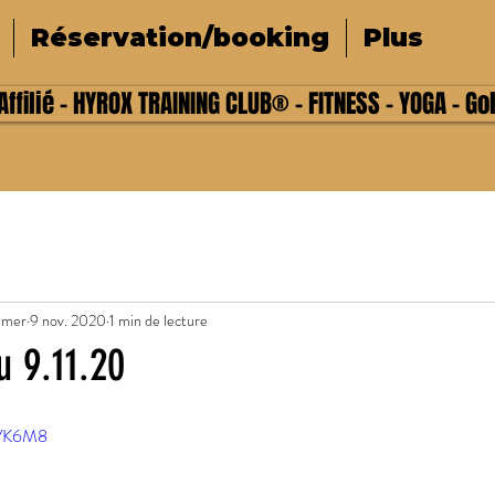
Réservation/booking
Plus
ffilié - HYROX TRAINING CLUB® - FITNESS - YOGA - Go
lmer
9 nov. 2020
1 min de lecture
u 9.11.20
uVK6M8