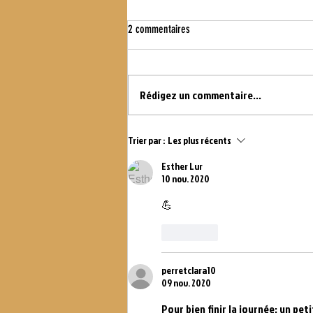
2 commentaires
WOD DU 16.07.21
Rédigez un commentaire...
Trier par :
Les plus récents
Esther Lur
10 nov. 2020
💪
J'aime
perretclara10
09 nov. 2020
Pour bien finir la journée: un pet