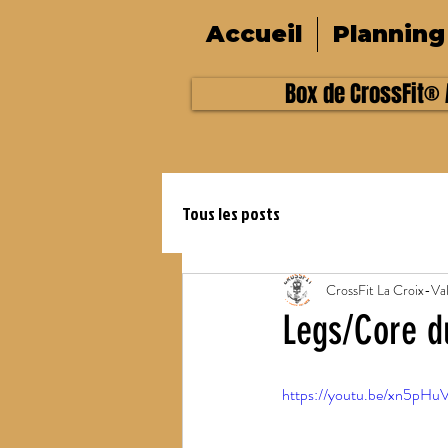
Accueil
Planning
Box de CrossFit® A
Tous les posts
CrossFit La Croix-Va
Legs/Core d
https://youtu.be/xn5pH