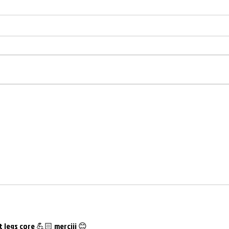
WOD DU 15.07.21
WOD DU
it legs core 💪🏻 merciii 😊