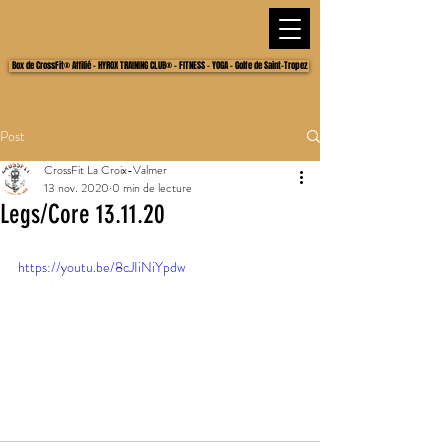
Box de CrossFit® Affilié - HYROX TRAINING CLUB® - FITNESS - YOGA - Golfe de Saint-Tropez
Post
CrossFit La Croix-Valmer
13 nov. 2020
0 min de lecture
Legs/Core 13.11.20
https://youtu.be/8cJIiNiYpdw