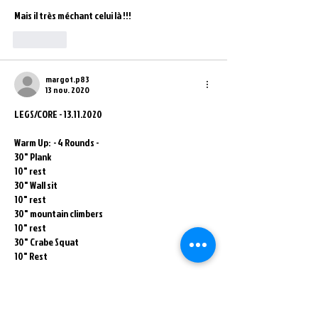
Mais il très méchant celui là !!! 
J'aime
margot.p83
13 nov. 2020
LEGS/CORE - 13.11.2020
Warm Up:  - 4 Rounds -
30" Plank
10" rest 
30" Wall sit 
10" rest
30" mountain climbers
10" rest 
30" Crabe Squat 
10" Rest 
Renfo : 
50-40-30-20-10
• Squat bulgare (moitié de chaque côté)