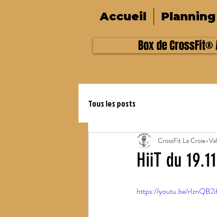
Accueil
Planning
Box de CrossFit® A
Tous les posts
CrossFit La Croix-Va
HiiT du 19.1
https://youtu.be/rIznQB2