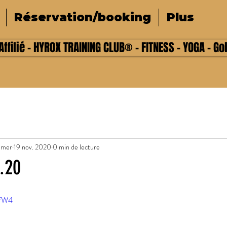
Réservation/booking
Plus
ffilié - HYROX TRAINING CLUB® - FITNESS - YOGA - Go
lmer
19 nov. 2020
0 min de lecture
1.20
ifW4