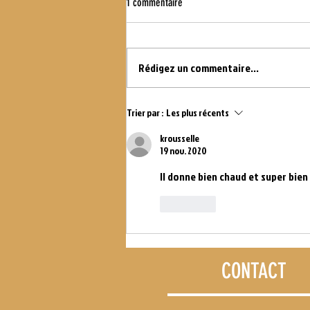
1 commentaire
WOD DU 16.07.21
Rédigez un commentaire...
Trier par :
Les plus récents
krousselle
19 nov. 2020
Il donne bien chaud et super bie
J'aime
CONTACT