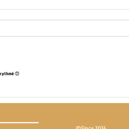
WOD DU 15.07.21
WOD DU
n rythmé 😍
©Since 2016