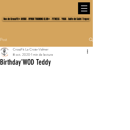
Box de CrossFit® Affilié - HYROX TRAINING CLUB® - FITNESS - YOGA - Golfe de Saint-Tropez
Post
CrossFit La Croix-Valmer
8 oct. 2020
1 min de lecture
Birthday'WOD Teddy