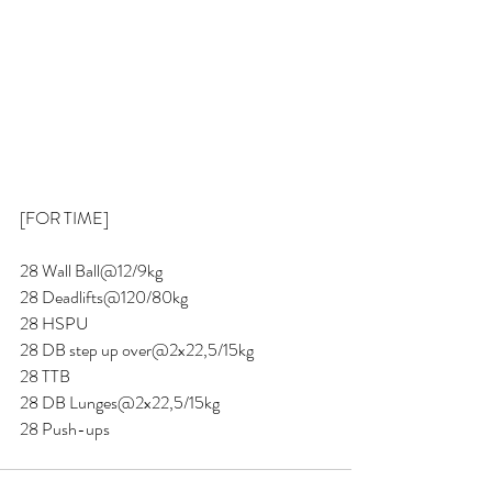
[FOR TIME]
28 Wall Ball@12/9kg
28 Deadlifts@120/80kg
28 HSPU
28 DB step up over@2x22,5/15kg
28 TTB 
28 DB Lunges@2x22,5/15kg
28 Push-ups