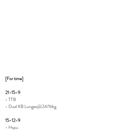
[For time]
21-15-9
- TTB 
- Dual KB Lunges@24/16kg 
15-12-9 
- Hspu 