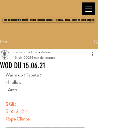
Box de CrossFit® Affilié - HYROX TRAINING CLUB® - FITNESS - YOGA - Golfe de Saint-Tropez
Post
CrossFit La Croix-Valmer
15 juin 2021
1 min de lecture
WOD DU 15.06.21
Warm up : Tabata :
-Hollow
-Arch
SKill : 
5-4-3-2-1 : 
Rope Climbs 
___________________________________________