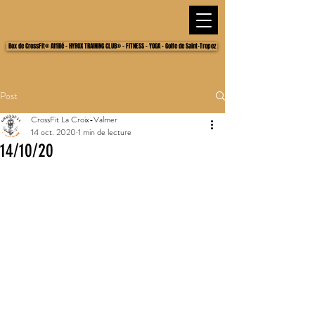
Box de CrossFit® Affilié - HYROX TRAINING CLUB® - FITNESS - YOGA - Golfe de Saint-Tropez
Post
CrossFit La Croix-Valmer
14 oct. 2020
1 min de lecture
14/10/20