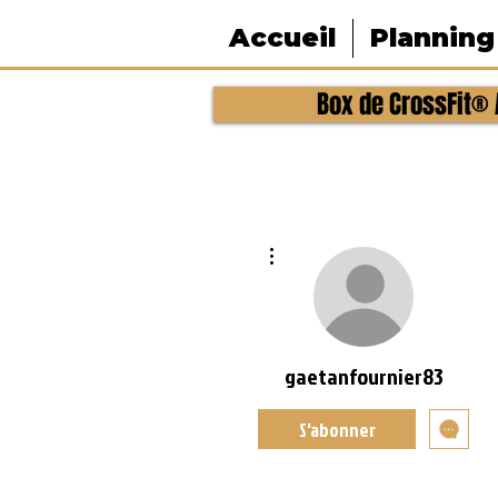
Accueil
Planning
Box de CrossFit® A
Plus d'actions
gaetanfournier83
S'abonner