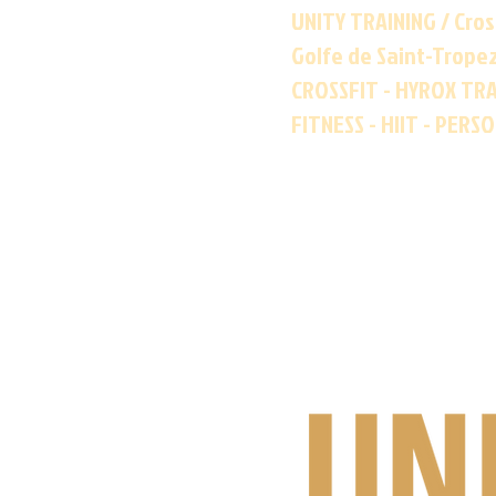
UNITY TRAINING / Cros
Golfe de Saint-Trope
CROSSFIT - HYROX TRA
FITNESS - HIIT - PERS