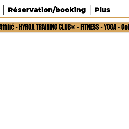
Réservation/booking
Plus
ffilié - HYROX TRAINING CLUB® - FITNESS - YOGA - Go