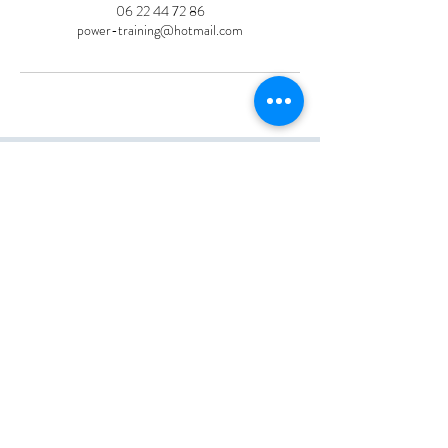
06 22 44 72 86
power-training@hotmail.com
CONTACT
9 lots des artisans
du gourbenet,
83420 La Croix-Valmer
Tél :
06 22 44 72 86
/
07 79 82 76 30
Mail :
Power-Training@hotmail.com
CrossFit - HYROX - Fitness - YOGA - Pilates - Personal
trainer
©Since 2016
UNITY TRAINING / CrossFit® La Croix-Valmer
Golfe de Saint-Tropez - LA CROIX-VALMER
CROSSFIT - HYROX TRAINING CLUB - YOGA - FITNESS - HIIT - PERSONAL TRAINER