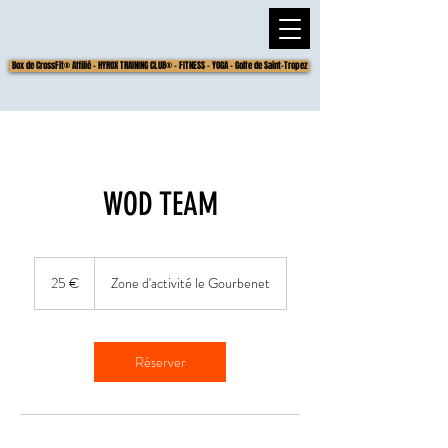
Box de CrossFit® Affilié - HYROX TRAINING CLUB® - FITNESS - YOGA - Golfe de Saint-Tropez
WOD TEAM
25
euros
25 €
Zone d'activité le Gourbenet
Réserver