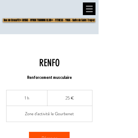
Box de CrossFit® Affilié - HYROX TRAINING CLUB® - FITNESS - YOGA - Golfe de Saint-Tropez
RENFO
Renforcement musculaire
25
euros
1 h
1
25 €
Zone d'activité le Gourbenet