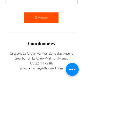
Réserver
Coordonnées
CrossFit La Croix-Valmer, Zone d'activité le
Gourbenet, La Croix-Valmer, France
06 22 44 72 86
power-training@hotmail.com
CONTACT
9 lots des artisans
du gourbenet,