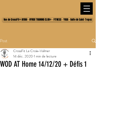
Box de CrossFit® Affilié - HYROX TRAINING CLUB® - FITNESS - YOGA - Golfe de Saint-Tropez
Post
CrossFit La Croix-Valmer
14 déc. 2020
1 min de lecture
WOD AT Home 14/12/20 + Défis 1